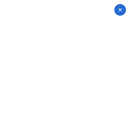
✕
荐
资讯中心
联系我们
登录平台