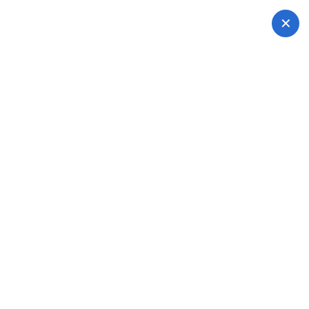
登录平台
✕
赌网平台推荐
访问赌网平台推荐官网，了解赌网平台推荐核心服务、App下载与平
台功能。我们为您提供专业、稳定的使用体验和清晰的功能指引。
立即咨询
了解更多
我们的服务